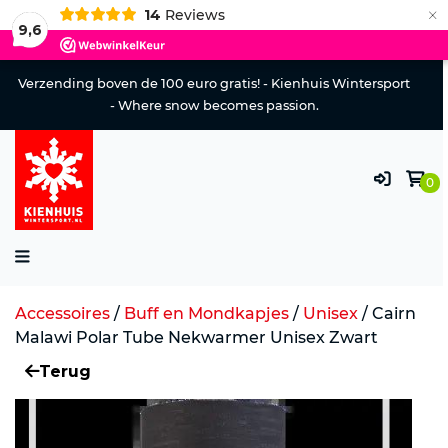
×
14
Reviews
9,6
Verzending boven de 100 euro gratis! - Kienhuis Wintersport
- Where snow becomes passion.
0
Accessoires
/
Buff en Mondkapjes
/
Unisex
/
Cairn
Malawi Polar Tube Nekwarmer Unisex Zwart
Terug