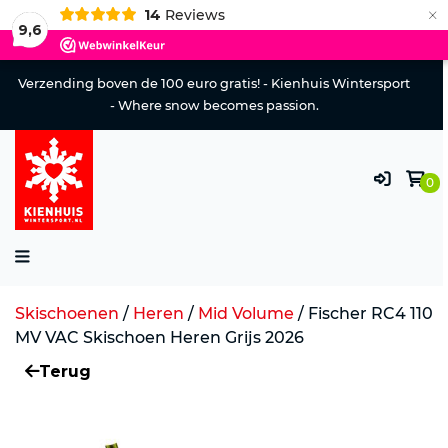
×
14
Reviews
9,6
Verzending boven de 100 euro gratis! - Kienhuis Wintersport
- Where snow becomes passion.
0
Skischoenen
/
Heren
/
Mid Volume
/
Fischer RC4 110
MV VAC Skischoen Heren Grijs 2026
Terug