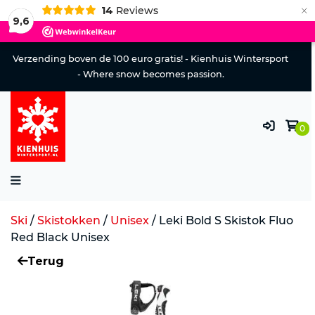
×
14
Reviews
9,6
Verzending boven de 100 euro gratis! - Kienhuis Wintersport
- Where snow becomes passion.
0
Ski
/
Skistokken
/
Unisex
/
Leki Bold S Skistok Fluo
Red Black Unisex
Terug