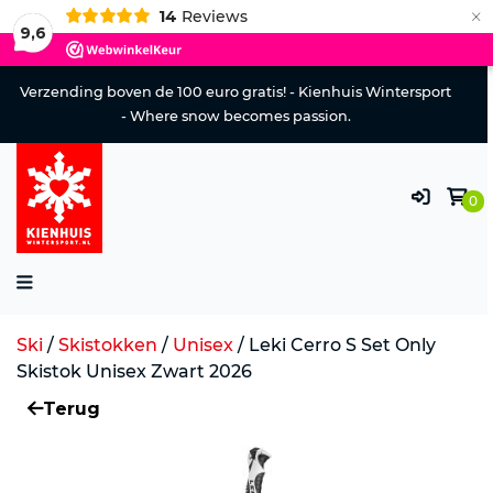
×
14
Reviews
9,6
Verzending boven de 100 euro gratis! - Kienhuis Wintersport
- Where snow becomes passion.
0
Ski
/
Skistokken
/
Unisex
/
Leki Cerro S Set Only
Skistok Unisex Zwart 2026
Terug