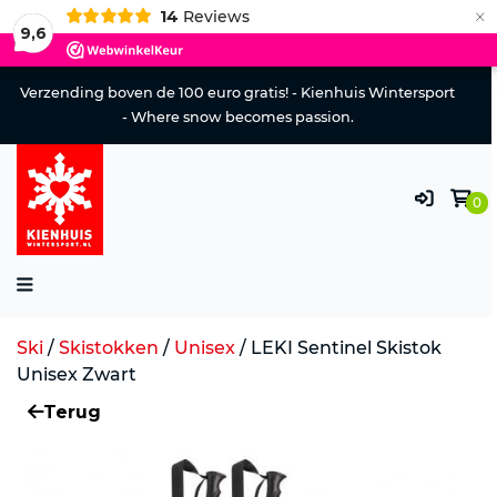
×
14
Reviews
9,6
Verzending boven de 100 euro gratis! - Kienhuis Wintersport
- Where snow becomes passion.
0
Ski
/
Skistokken
/
Unisex
/
LEKI Sentinel Skistok
Unisex Zwart
Terug