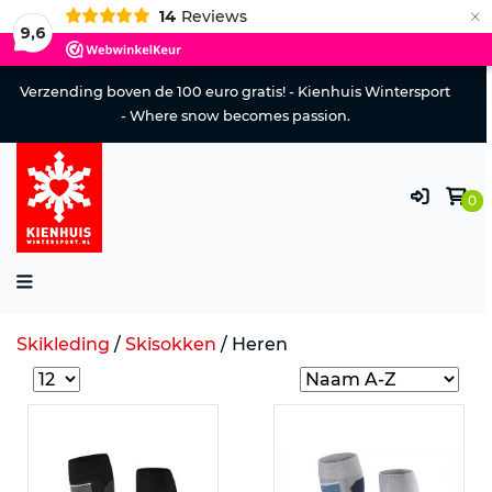
×
14
Reviews
9,6
Verzending boven de 100 euro gratis! - Kienhuis Wintersport
- Where snow becomes passion.
0
Skikleding
/
Skisokken
/
Heren